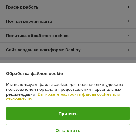
График работы
Полная версия сайта
Политика обработки cookies
Сайт создан на платформе Deal.by
Информация для покупателя
Обработка файлов cookie
Юридическое лицо:
ИП Лелеш Вадим Михайлович
г.Гродно, ул. Лиможа 26-66
Мы используем файлы cookies для обеспечения удобства
пользователей портала и предоставления персональных
Регистрационный номер ЕГР: 591242277
рекомендаций.
Вы можете настроить файлы cookies или
отключить их.
УНП: 591242277
Регистрационный орган: АДМИНИСТРАЦИЯ ЛЕНИНСКОГО РАЙОНА Г.
Принять
ГРОДНО
Дата регистрации компании: 23.06.2014
Отклонить
Ссылка на свидетельство/лицензию