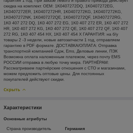
гарантия 1 год. При заказе левого и правого привода действует
скидка на комплект. OEM: 1K0407272DQ, 1K0407272EG,
1K0407272ER, 1K0407272HR, 1K0407272KG, 1K0407272KG,
1K0407272NK, 1K0407272QE, 1K0407272QF, 1K0407272RG,
1K0 407 272 DQ, 1K0 407 272 EG, 1K0 407 272 ER, 1K0 407 272
HR, 1K0 407 272 KG, 1K0 407 272 QE, 1K0 407 272 QF, 1K0 407
272 RG, 1K0 407 454 HX, 1K0 407 454 X ГАРАНТИЯ: на б/у
товары 2 -3 недели, новые автозапчасти 1 год, отправляем
гарантию в PDF формате. ДОСТАВКА/ОПЛАТА: Отправка
транспортной компанией Сдэк, Ems, Деловые линии, ПЭК
Возможна оплата наложенным платежом, через почту EMS
РОССИИ отправка в любую точку мира. ПАРТНЁРАМ:
Рассматриваем партнёрские отношения с СТО и магазинами,
можем предложить оптовые цены. Для постоянных
покупателей действуют скидки.
Скрыть
Характеристики
Основные атрибуты
Страна производитель
Германия