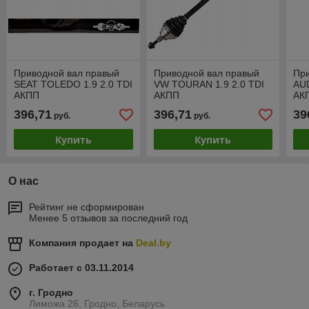
Приводной вал правый
Приводной вал правый
Пр
SEAT TOLEDO 1.9 2.0 TDI
VW TOURAN 1.9 2.0 TDI
AUD
АКПП
АКПП
АК
396,71
396,71
39
руб.
руб.
Купить
Купить
О нас
Рейтинг не сформирован
Менее 5 отзывов за последний год
Компания продает на
Deal.by
Работает с 03.11.2014
г. Гродно
Лиможа 26, Гродно, Беларусь