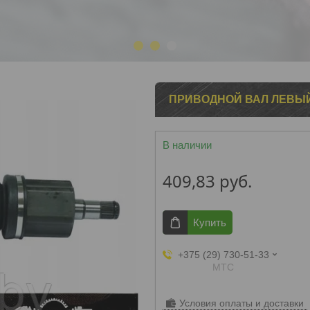
1
2
3
ПРИВОДНОЙ ВАЛ ЛЕВЫЙ 
В наличии
409,83
руб.
Купить
+375 (29) 730-51-33
МТС
Условия оплаты и доставки