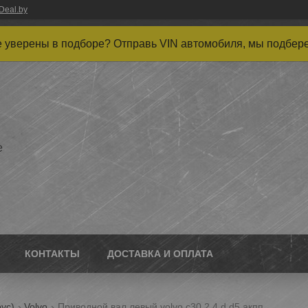
Deal.by
 уверены в подборе? Отправь VIN автомобиля, мы подбер
е
КОНТАКТЫ
ДОСТАВКА И ОПЛАТА
ус)
Volvo
Приводной вал левый volvo c30 2.4 d d5 акпп