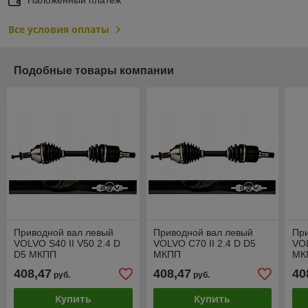
Все условия оплаты
Подобные товары компании
Приводной вал левый
Приводной вал левый
Пр
VOLVO S40 II V50 2.4 D
VOLVO C70 II 2.4 D D5
VO
D5 МКПП
МКПП
МК
408,47
408,47
40
руб.
руб.
Купить
Купить