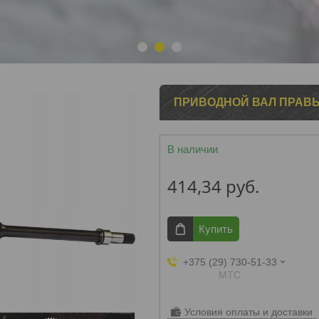
1
2
3
ПРИВОДНОЙ ВАЛ ПРАВЫЙ 
В наличии
414,34
руб.
Купить
+375 (29) 730-51-33
МТС
Условия оплаты и доставки