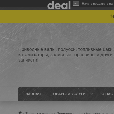
Начать продавать на 
Не
Приводные валы, полуоси, топливные баки,
катализаторы, заливные горловины и други
запчасти!
ГЛАВНАЯ
ТОВАРЫ И УСЛУГИ
О НАС
Товары и услуги
Приводные валы (полуось,вал, шр