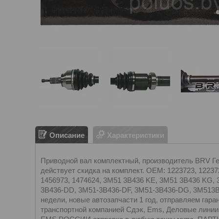
Описание
Характеристики
Приводной вал комплектный, производитель BRV Герм
действует скидка на комплект. OEM: 1223723, 122372
1456973, 1474624, 3M51 3B436 KE, 3M51 3B436 KG,
3B436-DD, 3M51-3B436-DF, 3M51-3B436-DG, 3M513
недели, новые автозапчасти 1 год, отправляем г
транспортной компанией Сдэк, Ems, Деловые линии