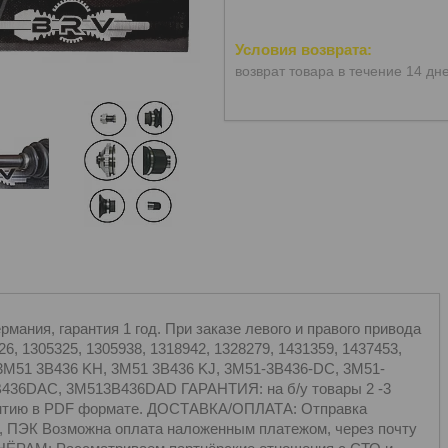
возврат товара в течение 14 дн
ания, гарантия 1 год. При заказе левого и правого привода
6, 1305325, 1305938, 1318942, 1328279, 1431359, 1437453,
 3M51 3B436 KH, 3M51 3B436 KJ, 3M51-3B436-DC, 3M51-
B436DAC, 3M513B436DAD ГАРАНТИЯ: на б/у товары 2 -3
арантию в PDF формате. ДОСТАВКА/ОПЛАТА: Отправка
, ПЭК Возможна оплата наложенным платежом, через почту