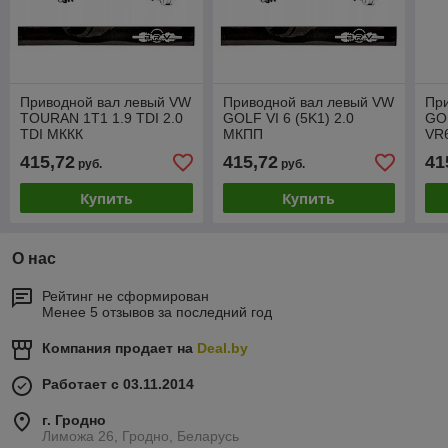
Приводной вал левый VW
Приводной вал левый VW
Пр
TOURAN 1T1 1.9 TDI 2.0
GOLF VI 6 (5K1) 2.0
GOL
TDI МККК
МКПП
VR
415,72
415,72
41
руб.
руб.
Купить
Купить
О нас
Рейтинг не сформирован
Менее 5 отзывов за последний год
Компания продает на
Deal.by
Работает с 03.11.2014
г. Гродно
Лиможа 26, Гродно, Беларусь