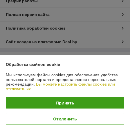
График работы
Полная версия сайта
Политика обработки cookies
Сайт создан на платформе Deal.by
Информация для покупателя
Обработка файлов cookie
Юридическое лицо:
ИП Лелеш Вадим Михайлович
г.Гродно, ул. Лиможа 26-66
Мы используем файлы cookies для обеспечения удобства
пользователей портала и предоставления персональных
Регистрационный номер ЕГР: 591242277
рекомендаций.
Вы можете настроить файлы cookies или
отключить их.
УНП: 591242277
Регистрационный орган: АДМИНИСТРАЦИЯ ЛЕНИНСКОГО РАЙОНА Г.
Принять
ГРОДНО
Дата регистрации компании: 23.06.2014
Отклонить
Ссылка на свидетельство/лицензию