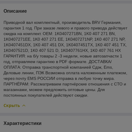
Описание
Приводной вал комплектный, производитель BRV Германия,
гарантия 1 год. При заказе левого и правого привода действует
скидка на комплект. OEM: 1K0407271BN, 1K0 407 271 BN,
1K0407271EE, 1K0 407 271 EE, 1K0407271NP, 1K0 407 271 NP,
1K0407451DX, 1K0 407 451 DX, 1K0407451TX, 1K0 407 451 TX,
1K0407521D, 1K0 407 521 D, 1K0407761HX, 1K0 407 761 HX
ГАРАНТИЯ: на б/у товары 2 -3 недели, новые автозапчасти 1
год, отправляем гарантию в PDF формате. ДОСТАВКА/
ОПЛАТА: Отправка транспортной компанией Сдэк, Ems,
Деловые линии, ПЭК Возможна оплата наложенным платежом,
через почту EMS РОССИИ отправка в любую точку мира.
ПАРТНЁРАМ: Рассматриваем партнёрские отношения с СТО и
магазинами, можем предложить оптовые цены. Для
постоянных покупателей действуют скидки.
Скрыть
Характеристики