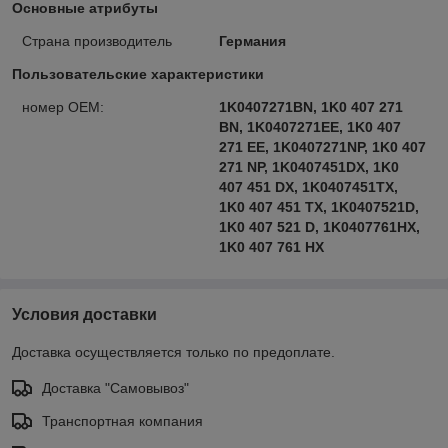
Основные атрибуты
Страна производитель
Германия
Пользовательские характеристики
номер OEM:
1K0407271BN, 1K0 407 271
BN, 1K0407271EE, 1K0 407
271 EE, 1K0407271NP, 1K0 407
271 NP, 1K0407451DX, 1K0
407 451 DX, 1K0407451TX,
1K0 407 451 TX, 1K0407521D,
1K0 407 521 D, 1K0407761HX,
1K0 407 761 HX
Условия доставки
Доставка осуществляется только по предоплате.
Доставка "Самовывоз"
Транспортная компания