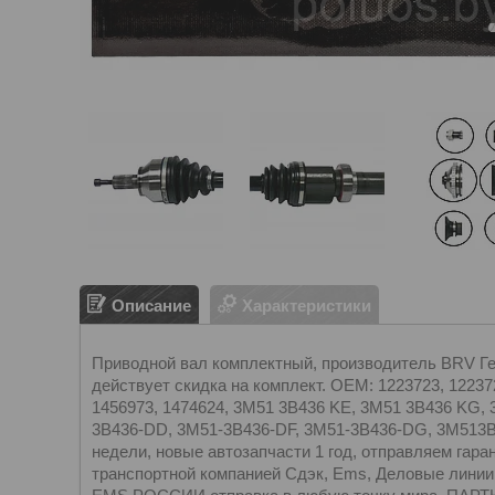
Описание
Характеристики
Приводной вал комплектный, производитель BRV Герм
действует скидка на комплект. OEM: 1223723, 122372
1456973, 1474624, 3M51 3B436 KE, 3M51 3B436 KG,
3B436-DD, 3M51-3B436-DF, 3M51-3B436-DG, 3M513
недели, новые автозапчасти 1 год, отправляем г
транспортной компанией Сдэк, Ems, Деловые линии