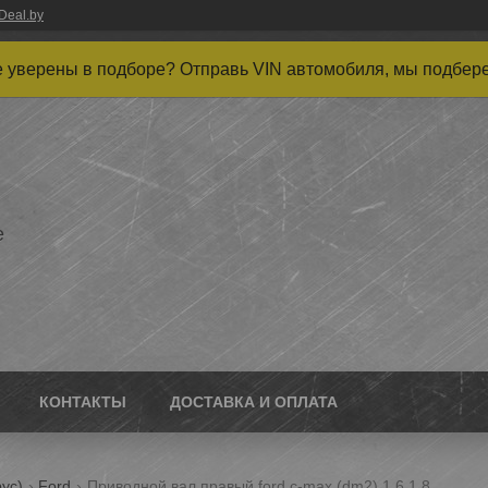
Deal.by
 уверены в подборе? Отправь VIN автомобиля, мы подбер
е
КОНТАКТЫ
ДОСТАВКА И ОПЛАТА
ус)
Ford
Приводной вал правый ford c-max (dm2) 1.6 1.8