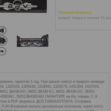
возврат товара в течение 14 дн
ания, гарантия 1 год. При заказе левого и правого привода
6, 1305325, 1305938, 1318942, 1328279, 1431359, 1437453,
 3M51 3B436 KH, 3M51 3B436 KJ, 3M51-3B436-DC, 3M51-
B436DAC, 3M513B436DAD ГАРАНТИЯ: на б/у товары 2 -3
арантию в PDF формате. ДОСТАВКА/ОПЛАТА: Отправка
, ПЭК Возможна оплата наложенным платежом, через почту