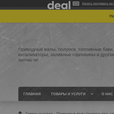
Начать продавать на 
Не
Приводные валы, полуоси, топливные баки,
катализаторы, заливные горловины и други
запчасти!
ГЛАВНАЯ
ТОВАРЫ И УСЛУГИ
О НАС
Товары и услуги
Приводные валы (полуось,вал, шр