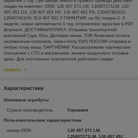
гарантия 1 год. При заказе левого и правого привода действует
скидка на комплект. OEM: 1J0 407 271 LM, 1J0407271LM, 1J0
407 451 GX, 1J0 407 451 HX, 1J0 407 451 PX, 1J0407451GX,
1J0407451HX, 8L0 407 451 X ГАРАНТИЯ: на б/у товары 2 -3
недели, новые автозапчасти 1 год, отправляем гарантию в PDF
формате. ДОСТАВКА/ОПЛАТА: Отправка транспортной
компанией Сдэк, Ems, Деловые линии, ПЭК Возможна оплата
наложенным платежом, через почту EMS РОССИИ отправка в
любую точку мира. ПАРТНЁРАМ: Рассматриваем партнёрские
отношения с СТО и магазинами, можем предложить оптовые
цены. Для постоянных покупателей действуют скидки.
Скрыть
Характеристики
Основные атрибуты
Страна производитель
Германия
Пользовательские характеристики
номер OEM:
1J0 407 271 LM,
1J0407271LM, 1J0 407 451