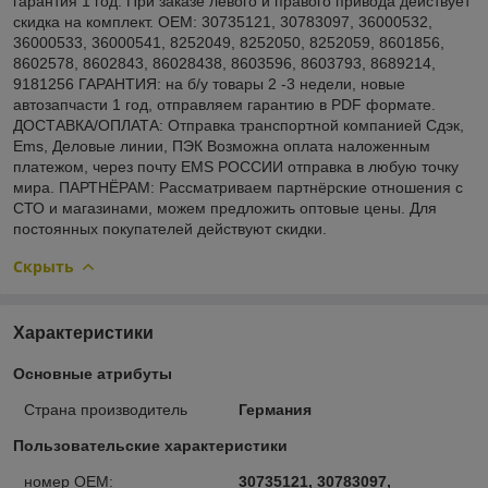
гарантия 1 год. При заказе левого и правого привода действует
скидка на комплект. OEM: 30735121, 30783097, 36000532,
36000533, 36000541, 8252049, 8252050, 8252059, 8601856,
8602578, 8602843, 86028438, 8603596, 8603793, 8689214,
9181256 ГАРАНТИЯ: на б/у товары 2 -3 недели, новые
автозапчасти 1 год, отправляем гарантию в PDF формате.
ДОСТАВКА/ОПЛАТА: Отправка транспортной компанией Сдэк,
Ems, Деловые линии, ПЭК Возможна оплата наложенным
платежом, через почту EMS РОССИИ отправка в любую точку
мира. ПАРТНЁРАМ: Рассматриваем партнёрские отношения с
СТО и магазинами, можем предложить оптовые цены. Для
постоянных покупателей действуют скидки.
Скрыть
Характеристики
Основные атрибуты
Страна производитель
Германия
Пользовательские характеристики
номер OEM:
30735121, 30783097,