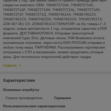
гарантия 1 год. При заказе левого и правого привода действует
скидка на комплект. OEM: 7H0407271AA, 7H0407271AC,
7H0407271AF, 7H0407271AH, 7H0407271AL, 7H0407271AS,
7H0407271F, 7H0407271Q, 7H0407451AX, 7H0407451CV,
7H0407451CX, 7H0407451DX, 7H0407451GX, 7HO407451TX,
JZW 407 451 CX, JZW407451CX ГАРАНТИЯ: на б/у товары 2 -3
недели, новые автозапчасти 1 год, отправляем гарантию в PDF
формате. ДОСТАВКА/ОПЛАТА: Отправка транспортной
компанией Сдэк, Ems, Деловые линии, ПЭК Возможна оплата
наложенным платежом, через почту EMS РОССИИ отправка в
любую точку мира. ПАРТНЁРАМ: Рассматриваем партнёрские
отношения с СТО и магазинами, можем предложить оптовые
цены. Для постоянных покупателей действуют скидки.
Скрыть
Характеристики
Основные атрибуты
Страна производитель
Германия
Пользовательские характеристики