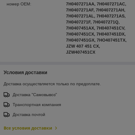
номер OEM:
7H0407271AA, 7H0407271AC,
7H0407271AF, 7H0407271AH,
7H0407271AL, 7H0407271AS,
7H0407271F, 7H0407271Q,
7H0407451AX, 7H0407451CV,
7H0407451CX, 7H0407451DX,
7H0407451GX, 7HO407451TX,
JZW 407 451 CX,
JZW407451CX
Условия доставки
Доставка осуществляется только по предоплате.
Доставка "Самовывоз"
Транспортная компания
Доставка почтой
Все условия доставки