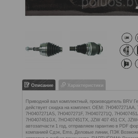
Описание
Характеристики
Приводной вал комплектный, производитель BRV Герм
действует скидка на комплект. OEM: 7H0407271AA,
7H0407271AS, 7H0407271F, 7H0407271Q, 7H0407451
7H0407451GX, 7HO407451TX, JZW 407 451 CX, JZW4
автозапчасти 1 год, отправляем гарантию в PDF 
компанией Сдэк, Ems, Деловые линии, ПЭК Возмо