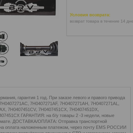
возврат товара в течение 14 дн
ания, гарантия 1 год. При заказе левого и правого привода
 7H0407271AC, 7H0407271AF, 7H0407271AH, 7H0407271AL,
AX, 7H0407451CV, 7H0407451CX, 7H0407451DX,
07451CX ГАРАНТИЯ: на б/у товары 2 -3 недели, новые
формате. ДОСТАВКА/ОПЛАТА: Отправка транспортной
жна оплата наложенным платежом, через почту EMS РОССИИ