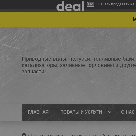
Начать продавать на 
Не
Приводные валы, полуоси, топливные баки,
катализаторы, заливные горловины и други
запчасти!
ГЛАВНАЯ
ТОВАРЫ И УСЛУГИ
О НАС
Товары и услуги
Приводные валы (полуось,вал, шр