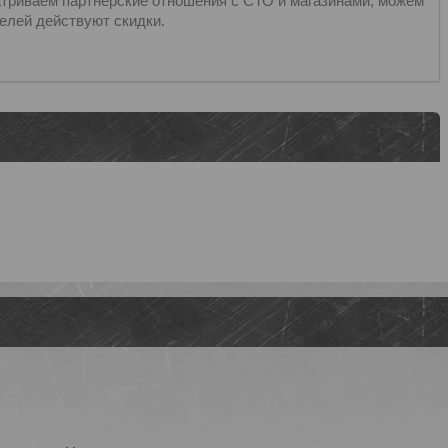
триваем партнёрские отношения с СТО и магазинами, можем
елей действуют скидки.