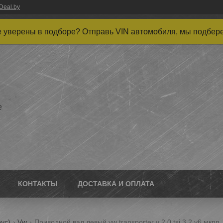
Deal.by
 уверены в подборе? Отправь VIN автомобиля, мы подбер
е
КОНТАКТЫ
ДОСТАВКА И ОПЛАТА
ус)
Vw
Приводной вал левый vw transporter v 2.0 tsi 3.2 v6 мкпп