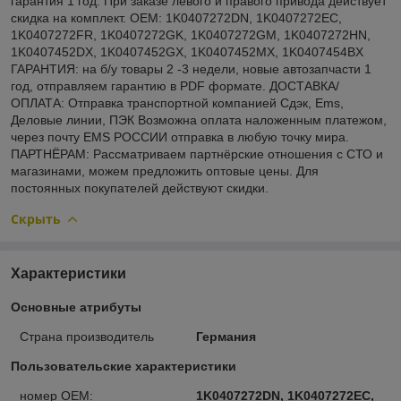
гарантия 1 год. При заказе левого и правого привода действует
скидка на комплект. OEM: 1K0407272DN, 1K0407272EC,
1K0407272FR, 1K0407272GK, 1K0407272GM, 1K0407272HN,
1K0407452DX, 1K0407452GX, 1K0407452MX, 1K0407454BX
ГАРАНТИЯ: на б/у товары 2 -3 недели, новые автозапчасти 1
год, отправляем гарантию в PDF формате. ДОСТАВКА/
ОПЛАТА: Отправка транспортной компанией Сдэк, Ems,
Деловые линии, ПЭК Возможна оплата наложенным платежом,
через почту EMS РОССИИ отправка в любую точку мира.
ПАРТНЁРАМ: Рассматриваем партнёрские отношения с СТО и
магазинами, можем предложить оптовые цены. Для
постоянных покупателей действуют скидки.
Скрыть
Характеристики
Основные атрибуты
Страна производитель
Германия
Пользовательские характеристики
номер OEM:
1K0407272DN, 1K0407272EC,