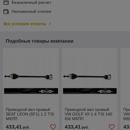
Безналичный расчет
Наложенный платеж
Все условия оплаты
Подобные товары компании
Приводной вал правый
Приводной вал правый
Пр
SEAT LEON (5F1) 1.2 TSI
VW GOLF VII 1.4 TSI 140
VW 
МКПП
KM МКПП
МК
433,41
433,41
43
руб.
руб.