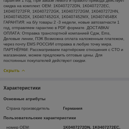
гарантия 1 год. При заказе левого и правого привода действует
скидка на комплект. OEM: 1K0407272DN, 1K0407272EC,
1K0407272FR, 1K0407272GK, 1K0407272GM, 1K0407272HN,
1K0407452DX, 1K0407452GX, 1K0407452MX, 1K0407454BX
ГАРАНТИЯ: на б/у товары 2 -3 недели, новые автозапчасти 1
год, отправляем гарантию в PDF формате. ДОСТАВКА/
ОПЛАТА: Отправка транспортной компанией Сдэк, Ems,
Деловые линии, ПЭК Возможна оплата наложенным платежом,
через почту EMS РОССИИ отправка в любую точку мира.
ПАРТНЁРАМ: Рассматриваем партнёрские отношения с СТО и
магазинами, можем предложить оптовые цены. Для
постоянных покупателей действуют скидки.
Скрыть
Характеристики
Основные атрибуты
Страна производитель
Германия
Пользовательские характеристики
номер OEM:
1K0407272DN, 1K0407272EC,