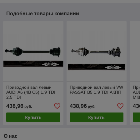
Подобные товары компании
Приводной вал левый
Приводной вал левый VW
Пр
AUDI A6 (4B C5) 1.9 TDI
PASSAT B5 1.9 TDI АКПП
AUD
2.5 TDI
МК
438,96
438,96
43
руб.
руб.
Купить
Купить
О нас