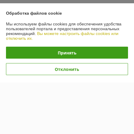
Обработка файлов cookie
О нас
Мы используем файлы cookies для обеспечения удобства
пользователей портала и предоставления персональных
Контакты
рекомендаций.
Вы можете настроить файлы cookies или
отключить их.
Доставка и оплата
Принять
График работы
Отклонить
Полная версия сайта
Политика обработки cookies
Сайт создан на платформе Deal.by
Информация для покупателя
Юридическое лицо:
ИП Лелеш Вадим Михайлович
г.Гродно, ул. Лиможа 26-66