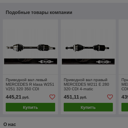
Подобные товары компании
Приводной вал левый
Приводной вал правый
Пр
MERCEDES R klasa W251
MERCEDES W211 E 280
ME
V251 320 350 CDI
320 CDI 4-matic
CDI
445,21
451,11
43
руб.
руб.
Купить
Купить
О нас