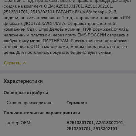
гарантия 1 год. При заказе левого и правого привода действует
скидка на комплект. OEM: A2513301701, A2513302101,
2513301701, 2513302101 ГАРАНТИЯ: на б/у товары 2 -3
недели, новые автозапчасти 1 год, отправляем гарантию в PDF
формате. ДОСТАВКА/ОПЛАТА: Отправка транспортной
компанией Сдэк, Ems, Деловые линии, ПЭК Возможна оплата
наложенным платежом, через почту EMS РОССИИ отправка в
любую точку мира. ПАРТНЁРАМ: Рассматриваем партнёрские
отношения с СТО и магазинами, можем предложить оптовые
цены. Для постоянных покупателей действуют скидки.
Скрыть
Характеристики
Основные атрибуты
Страна производитель
Германия
Пользовательские характеристики
номер OEM:
A2513301701, A2513302101,
2513301701, 2513302101