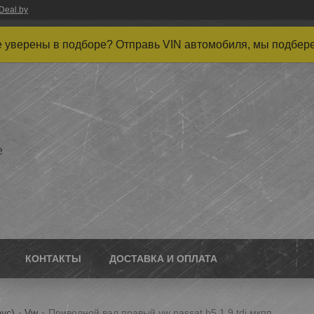
Deal.by
 уверены в подборе? Отправь VIN автомобиля, мы подбер
е
КОНТАКТЫ
ДОСТАВКА И ОПЛАТА
ус)
Vw
Приводной вал правый vw passat b5 1.9 tdi мкпп