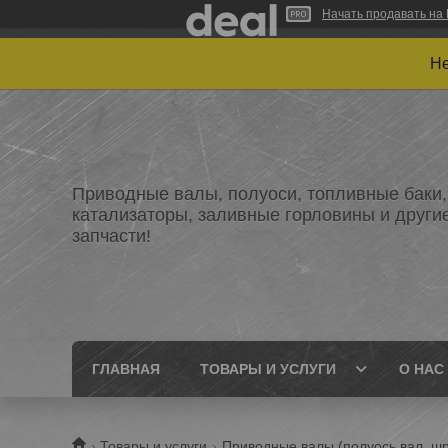
Начать продавать на 
Не
Приводные валы, полуоси, топливные баки,
катализаторы, заливные горловины и други
запчасти!
ГЛАВНАЯ
ТОВАРЫ И УСЛУГИ
О НАС
Товары и услуги
Приводные валы (полуось,вал, шр