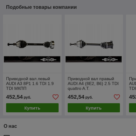
Подобные товары компании
Приводной вал левый
Приводной вал правый
Пр
AUDI A3 8P1 1.6 TDI 1.9
AUDI A4 (8E2, B6) 2.5 TDI
AUD
TDI МКПП
quattro A.T.
TD
452,54
452,54
45
руб.
руб.
Купить
Купить
О нас