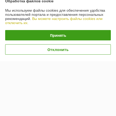
Обработка файлов cookie
О нас
Мы используем файлы cookies для обеспечения удобства
пользователей портала и предоставления персональных
рекомендаций.
Вы можете настроить файлы cookies или
Контакты
отключить их.
Доставка и оплата
Принять
График работы
Отклонить
Полная версия сайта
Политика обработки cookies
Сайт создан на платформе Deal.by
Информация для покупателя
Юридическое лицо:
ИП Лелеш Вадим Михайлович
г.Гродно, ул. Лиможа 26-66