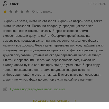
Олег
02.08.2026
Очень плохо
Оформил заказ, никто не связался. Оформил второй заказ, также 
никто не связался. Позвонил продавцу, продавец сказал что 
неверная цена и отменил заказы. Через некоторое время 
скорректировали цену на сайте. Оформил третий заказ на 
самовывоз, продавец заказ принял, отзвонил сказал что фара в 
наличии все хорошо. Через день перезваниваю, хочу забрать заказ, 
продовец говорит подождите не приезжайте, фару вроде как купил 
другой покупатель, уточнит на складе перезвонит через 20 минут. 
Никто не перезвонил. Через час перезваниваю сам, сказал на 
складе аврал нужно больше времени для уточнения. Через пару 
часов перезваниваю опять сам, продовец говорит пока нет 
информации, ещё не ответил склад. В итоге никто не перезвонил, 
фару я не купил, фара до сих пор висит на сайте в наличии.
Сделка подтверждена через корзину
Показать все отзывы