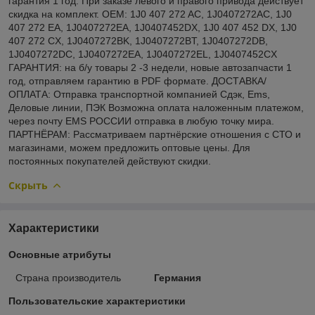
гарантия 1 год. При заказе левого и правого привода действует
скидка на комплект. OEM: 1J0 407 272 AC, 1J0407272AC, 1J0
407 272 EA, 1J0407272EA, 1J0407452DX, 1J0 407 452 DX, 1J0
407 272 CX, 1J0407272BK, 1J0407272BT, 1J0407272DB,
1J0407272DC, 1J0407272EA, 1J0407272EL, 1J0407452CX
ГАРАНТИЯ: на б/у товары 2 -3 недели, новые автозапчасти 1
год, отправляем гарантию в PDF формате. ДОСТАВКА/
ОПЛАТА: Отправка транспортной компанией Сдэк, Ems,
Деловые линии, ПЭК Возможна оплата наложенным платежом,
через почту EMS РОССИИ отправка в любую точку мира.
ПАРТНЁРАМ: Рассматриваем партнёрские отношения с СТО и
магазинами, можем предложить оптовые цены. Для
постоянных покупателей действуют скидки.
Скрыть
Характеристики
Основные атрибуты
Страна производитель
Германия
Пользовательские характеристики