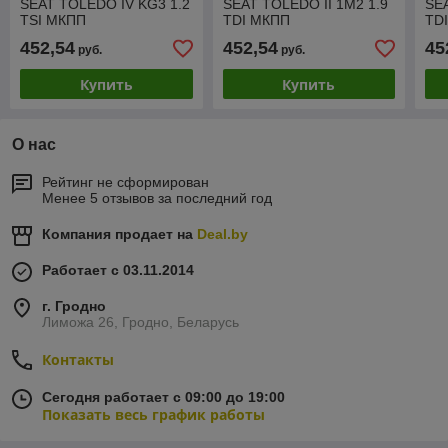
SEAT TOLEDO IV KG3 1.2
SEAT TOLEDO II 1M2 1.9
SEA
TSI МКПП
TDI МКПП
TD
452,54
452,54
45
руб.
руб.
Купить
Купить
О нас
Рейтинг не сформирован
Менее 5 отзывов за последний год
Компания продает на
Deal.by
Работает с 03.11.2014
г. Гродно
Лиможа 26, Гродно, Беларусь
Контакты
Сегодня работает с 09:00 до 19:00
Показать весь график работы