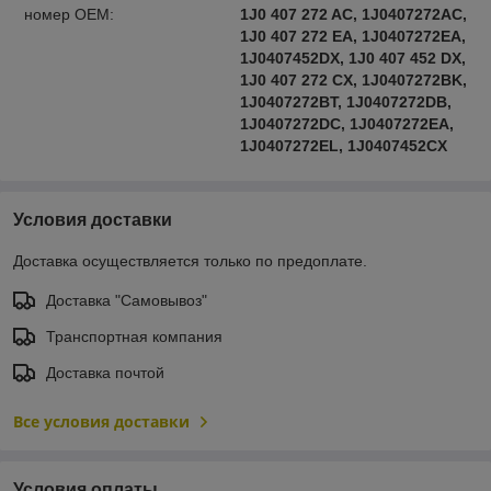
номер OEM:
1J0 407 272 AC, 1J0407272AC,
1J0 407 272 EA, 1J0407272EA,
1J0407452DX, 1J0 407 452 DX,
1J0 407 272 CX, 1J0407272BK,
1J0407272BT, 1J0407272DB,
1J0407272DC, 1J0407272EA,
1J0407272EL, 1J0407452CX
Условия доставки
Доставка осуществляется только по предоплате.
Доставка "Самовывоз"
Транспортная компания
Доставка почтой
Все условия доставки
Условия оплаты