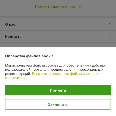
Показать все отзывы
О нас
Контакты
Доставка и оплата
Обработка файлов cookie
График работы
Мы используем файлы cookies для обеспечения удобства
пользователей портала и предоставления персональных
Полная версия сайта
рекомендаций.
Вы можете настроить файлы cookies или
отключить их.
Политика обработки cookies
Принять
Сайт создан на платформе Deal.by
Отклонить
Информация для покупателя