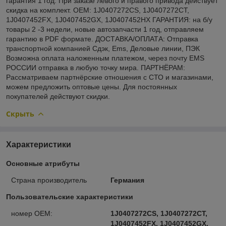
гарантия 1 год. При заказе левого и правого привода действует
скидка на комплект. OEM: 1J0407272CS, 1J0407272CT,
1J0407452FX, 1J0407452GX, 1J0407452HX ГАРАНТИЯ: на б/у
товары 2 -3 недели, новые автозапчасти 1 год, отправляем
гарантию в PDF формате. ДОСТАВКА/ОПЛАТА: Отправка
транспортной компанией Сдэк, Ems, Деловые линии, ПЭК
Возможна оплата наложенным платежом, через почту EMS
РОССИИ отправка в любую точку мира. ПАРТНЁРАМ:
Рассматриваем партнёрские отношения с СТО и магазинами,
можем предложить оптовые цены. Для постоянных
покупателей действуют скидки.
Скрыть
Характеристики
Основные атрибуты
Страна производитель
Германия
Пользовательские характеристики
номер OEM:
1J0407272CS, 1J0407272CT,
1J0407452FX, 1J0407452GX,