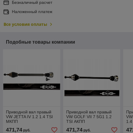
Безналичный расчет
Наложенный платеж
Все условия оплаты
Подобные товары компании
Приводной вал правый
Приводной вал правый
Пр
VW JETTA IV 1.2 1.4 TSI
VW GOLF VII 7 5G1 1.2
VW
МКПП
TSI АКПП
1.4
471,74
471,74
47
руб.
руб.