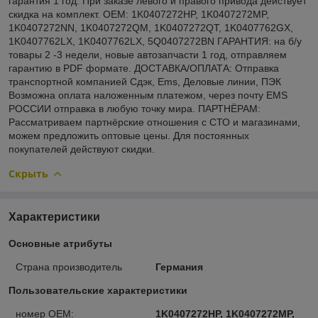
гарантия 1 год. При заказе левого и правого привода действует
скидка на комплект. OEM: 1K0407272HP, 1K0407272MP,
1K0407272NN, 1K0407272QM, 1K0407272QT, 1K0407762GX,
1K0407762LX, 1K0407762LX, 5Q0407272BN ГАРАНТИЯ: на б/у
товары 2 -3 недели, новые автозапчасти 1 год, отправляем
гарантию в PDF формате. ДОСТАВКА/ОПЛАТА: Отправка
транспортной компанией Сдэк, Ems, Деловые линии, ПЭК
Возможна оплата наложенным платежом, через почту EMS
РОССИИ отправка в любую точку мира. ПАРТНЁРАМ:
Рассматриваем партнёрские отношения с СТО и магазинами,
можем предложить оптовые цены. Для постоянных
покупателей действуют скидки.
Скрыть
Характеристики
Основные атрибуты
Страна производитель
Германия
Пользовательские характеристики
номер OEM:
1K0407272HP, 1K0407272MP,