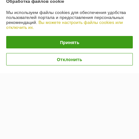
Обработка файлов cookie
О нас
Мы используем файлы cookies для обеспечения удобства
пользователей портала и предоставления персональных
рекомендаций.
Вы можете настроить файлы cookies или
Контакты
отключить их.
Доставка и оплата
Принять
График работы
Отклонить
Полная версия сайта
Политика обработки cookies
Сайт создан на платформе Deal.by
Информация для покупателя
Юридическое лицо:
ИП Лелеш Вадим Михайлович
г.Гродно, ул. Лиможа 26-66