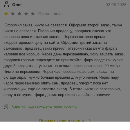
Олег
02.08.2026
Очень плохо
Оформил заказ, никто не связался. Оформил второй заказ, также 
никто не связался. Позвонил продавцу, продавец сказал что 
неверная цена и отменил заказы. Через некоторое время 
скорректировали цену на сайте. Оформил третий заказ на 
самовывоз, продавец заказ принял, отзвонил сказал что фара в 
наличии все хорошо. Через день перезваниваю, хочу забрать заказ, 
продовец говорит подождите не приезжайте, фару вроде как купил 
другой покупатель, уточнит на складе перезвонит через 20 минут. 
Никто не перезвонил. Через час перезваниваю сам, сказал на 
складе аврал нужно больше времени для уточнения. Через пару 
часов перезваниваю опять сам, продовец говорит пока нет 
информации, ещё не ответил склад. В итоге никто не перезвонил, 
фару я не купил, фара до сих пор висит на сайте в наличии.
Сделка подтверждена через корзину
Показать все отзывы