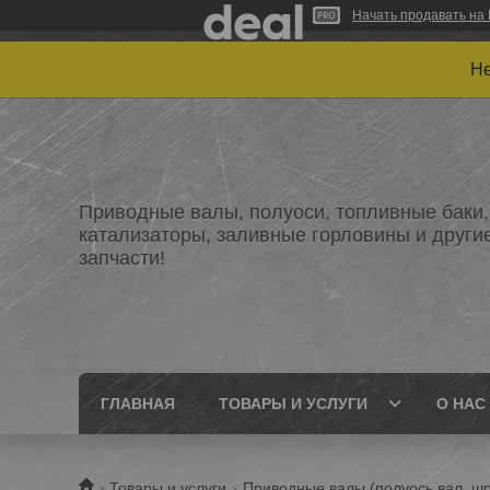
Начать продавать на 
Не
Приводные валы, полуоси, топливные баки,
катализаторы, заливные горловины и други
запчасти!
ГЛАВНАЯ
ТОВАРЫ И УСЛУГИ
О НАС
Товары и услуги
Приводные валы (полуось,вал, шр