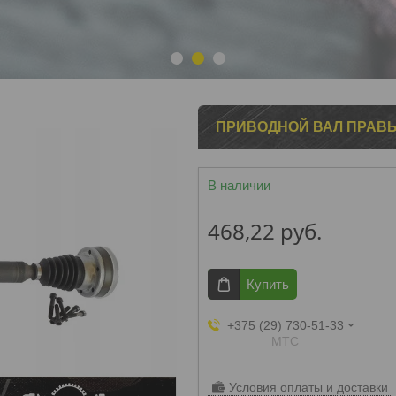
1
2
3
ПРИВОДНОЙ ВАЛ ПРАВЫЙ S
В наличии
468,22
руб.
Купить
+375 (29) 730-51-33
МТС
Условия оплаты и доставки