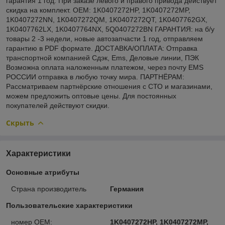
гарантия 1 год. При заказе левого и правого привода действует
скидка на комплект. OEM: 1K0407272HP, 1K0407272MP,
1K0407272NN, 1K0407272QM, 1K0407272QT, 1K0407762GX,
1K0407762LX, 1K0407764NX, 5Q0407272BN ГАРАНТИЯ: на б/у
товары 2 -3 недели, новые автозапчасти 1 год, отправляем
гарантию в PDF формате. ДОСТАВКА/ОПЛАТА: Отправка
транспортной компанией Сдэк, Ems, Деловые линии, ПЭК
Возможна оплата наложенным платежом, через почту EMS
РОССИИ отправка в любую точку мира. ПАРТНЁРАМ:
Рассматриваем партнёрские отношения с СТО и магазинами,
можем предложить оптовые цены. Для постоянных
покупателей действуют скидки.
Скрыть
Характеристики
Основные атрибуты
Страна производитель
Германия
Пользовательские характеристики
номер OEM:
1K0407272HP, 1K0407272MP,