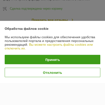
Сделка подтверждена через корзину
Показать все отзывы
Обработка файлов cookie
О нас
Мы используем файлы cookies для обеспечения удобства
пользователей портала и предоставления персональных
рекомендаций.
Вы можете настроить файлы cookies или
Контакты
отключить их.
Доставка и оплата
Принять
График работы
Отклонить
Полная версия сайта
Политика обработки cookies
Сайт создан на платформе Deal.by