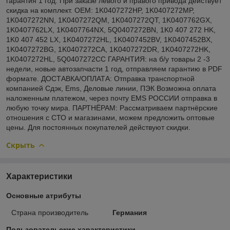
гарантия 1 год. При заказе левого и правого привода действует
скидка на комплект. OEM: 1K0407272HP, 1K0407272MP,
1K0407272NN, 1K0407272QM, 1K0407272QT, 1K0407762GX,
1K0407762LX, 1K0407764NX, 5Q0407272BN, 1K0 407 272 HK,
1K0 407 452 LX, 1K0407272HL, 1K0407452BV, 1K0407452BX,
1K0407272BG, 1K0407272CA, 1K0407272DR, 1K0407272HK,
1K0407272HL, 5Q0407272CC ГАРАНТИЯ: на б/у товары 2 -3
недели, новые автозапчасти 1 год, отправляем гарантию в PDF
формате. ДОСТАВКА/ОПЛАТА: Отправка транспортной
компанией Сдэк, Ems, Деловые линии, ПЭК Возможна оплата
наложенным платежом, через почту EMS РОССИИ отправка в
любую точку мира. ПАРТНЁРАМ: Рассматриваем партнёрские
отношения с СТО и магазинами, можем предложить оптовые
цены. Для постоянных покупателей действуют скидки.
Скрыть
Характеристики
Основные атрибуты
Страна производитель
Германия
Пользовательские характеристики