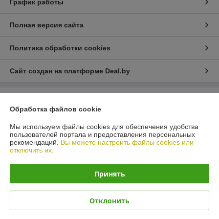
График работы
Полная версия сайта
Политика обработки cookies
Сайт создан на платформе Deal.by
Информация для покупателя
Обработка файлов cookie
Юридическое лицо:
ИП Лелеш Вадим Михайлович
г.Гродно, ул. Лиможа 26-66
Мы используем файлы cookies для обеспечения удобства
пользователей портала и предоставления персональных
Регистрационный номер ЕГР: 591242277
рекомендаций.
Вы можете настроить файлы cookies или
отключить их.
УНП: 591242277
Регистрационный орган: АДМИНИСТРАЦИЯ ЛЕНИНСКОГО РАЙОНА Г.
Принять
ГРОДНО
Дата регистрации компании: 23.06.2014
Отклонить
Ссылка на свидетельство/лицензию