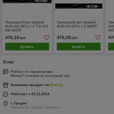
Приводной вал правый
Приводной вал правый
Пр
AUDI A3 (8P1) 1.2 TSI 105
AUDI A3 (8P1) 1.6 МКПП
AUD
KM АКПП
АК
470,18
470,18
47
руб.
руб.
Купить
Купить
О нас
Рейтинг не сформирован
Менее 5 отзывов за последний год
Компания продает на
Deal.by
Работает с 03.11.2014
г. Гродно
Лиможа 26, Гродно, Беларусь