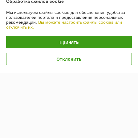
Обработка файлов cookie
О нас
Мы используем файлы cookies для обеспечения удобства
пользователей портала и предоставления персональных
рекомендаций.
Вы можете настроить файлы cookies или
Контакты
отключить их.
Доставка и оплата
Принять
График работы
Отклонить
Полная версия сайта
Политика обработки cookies
Сайт создан на платформе Deal.by
Информация для покупателя
Юридическое лицо:
ИП Лелеш Вадим Михайлович
г.Гродно, ул. Лиможа 26-66