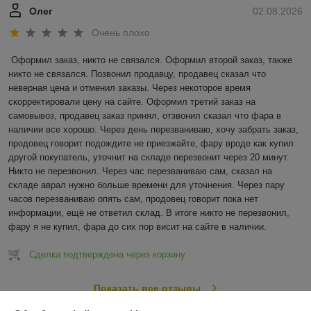
Олег
02.08.2026
Очень плохо
Оформил заказ, никто не связался. Оформил второй заказ, также 
никто не связался. Позвонил продавцу, продавец сказал что 
неверная цена и отменил заказы. Через некоторое время 
скорректировали цену на сайте. Оформил третий заказ на 
самовывоз, продавец заказ принял, отзвонил сказал что фара в 
наличии все хорошо. Через день перезваниваю, хочу забрать заказ, 
продовец говорит подождите не приезжайте, фару вроде как купил 
другой покупатель, уточнит на складе перезвонит через 20 минут. 
Никто не перезвонил. Через час перезваниваю сам, сказал на 
складе аврал нужно больше времени для уточнения. Через пару 
часов перезваниваю опять сам, продовец говорит пока нет 
информации, ещё не ответил склад. В итоге никто не перезвонил, 
фару я не купил, фара до сих пор висит на сайте в наличии.
Сделка подтверждена через корзину
Показать все отзывы