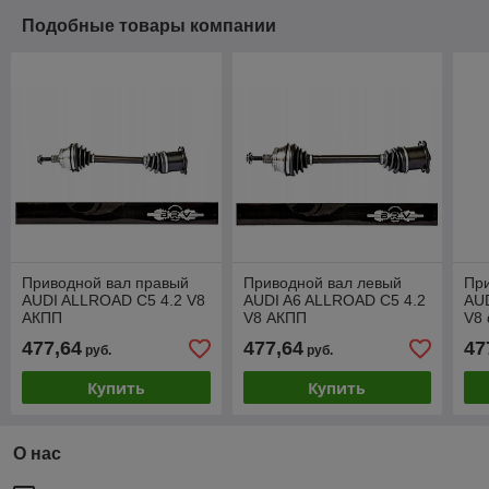
Подобные товары компании
Приводной вал правый
Приводной вал левый
Пр
AUDI ALLROAD C5 4.2 V8
AUDI A6 ALLROAD C5 4.2
AU
АКПП
V8 АКПП
V8 
477,64
477,64
47
руб.
руб.
Купить
Купить
О нас