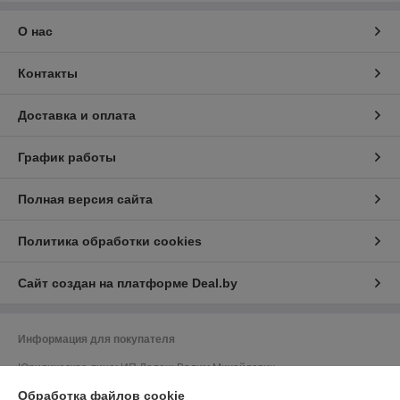
О нас
Контакты
Доставка и оплата
График работы
Полная версия сайта
Политика обработки cookies
Сайт создан на платформе Deal.by
Информация для покупателя
Юридическое лицо:
ИП Лелеш Вадим Михайлович
г.Гродно, ул. Лиможа 26-66
Обработка файлов cookie