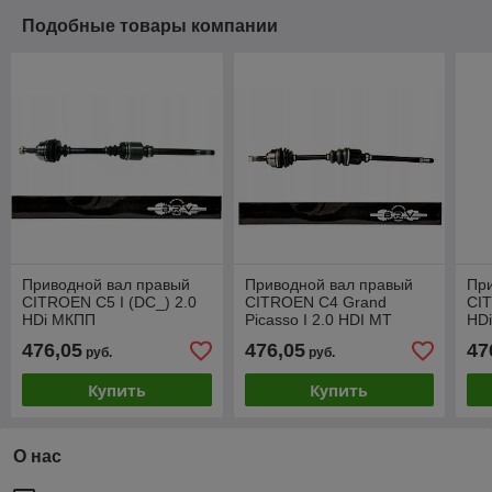
Подобные товары компании
Приводной вал правый
Приводной вал правый
Пр
CITROEN C5 I (DC_) 2.0
CITROEN C4 Grand
CIT
HDi МКПП
Picasso I 2.0 HDI MT
HD
476,05
476,05
47
руб.
руб.
Купить
Купить
О нас