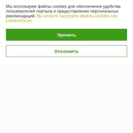
О нас
Мы используем файлы cookies для обеспечения удобства
пользователей портала и предоставления персональных
рекомендаций.
Вы можете настроить файлы cookies или
Контакты
отключить их.
Доставка и оплата
Принять
График работы
Отклонить
Полная версия сайта
Политика обработки cookies
Сайт создан на платформе Deal.by
Информация для покупателя
Юридическое лицо:
ИП Лелеш Вадим Михайлович
г.Гродно, ул. Лиможа 26-66
Регистрационный номер ЕГР: 591242277