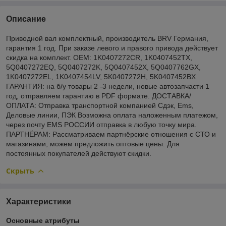
Описание
Приводной вал комплектный, производитель BRV Германия,
гарантия 1 год. При заказе левого и правого привода действует
скидка на комплект. OEM: 1K0407272CR, 1K0407452TX,
5Q0407272EQ, 5Q0407272K, 5Q0407452X, 5Q0407762GX,
1K0407272EL, 1K0407454LV, 5K0407272H, 5K0407452BX
ГАРАНТИЯ: на б/у товары 2 -3 недели, новые автозапчасти 1
год, отправляем гарантию в PDF формате. ДОСТАВКА/
ОПЛАТА: Отправка транспортной компанией Сдэк, Ems,
Деловые линии, ПЭК Возможна оплата наложенным платежом,
через почту EMS РОССИИ отправка в любую точку мира.
ПАРТНЁРАМ: Рассматриваем партнёрские отношения с СТО и
магазинами, можем предложить оптовые цены. Для
постоянных покупателей действуют скидки.
Скрыть
Характеристики
Основные атрибуты