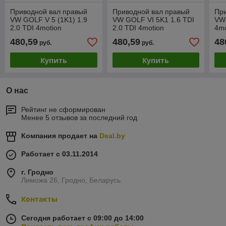
Приводной вал правый
Приводной вал правый
Пр
VW GOLF V 5 (1K1) 1.9
VW GOLF VI 5K1 1.6 TDI
VW 
2.0 TDI 4motion
2.0 TDI 4motion
4mo
480,59
480,59
48
руб.
руб.
Купить
Купить
О нас
Рейтинг не сформирован
Менее 5 отзывов за последний год
Компания продает на
Deal.by
Работает с 03.11.2014
г. Гродно
Лиможа 26, Гродно, Беларусь
Контакты
Сегодня работает с 09:00 до 14:00