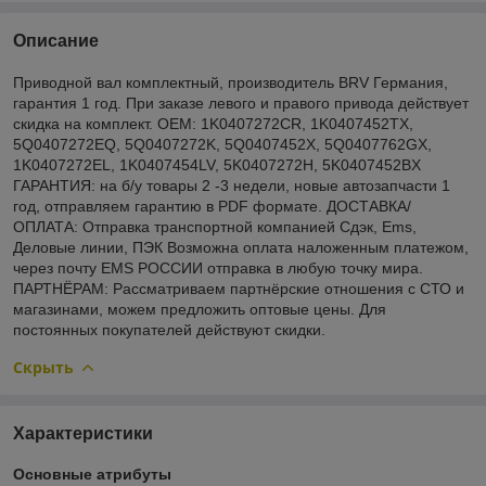
Описание
Приводной вал комплектный, производитель BRV Германия,
гарантия 1 год. При заказе левого и правого привода действует
скидка на комплект. OEM: 1K0407272CR, 1K0407452TX,
5Q0407272EQ, 5Q0407272K, 5Q0407452X, 5Q0407762GX,
1K0407272EL, 1K0407454LV, 5K0407272H, 5K0407452BX
ГАРАНТИЯ: на б/у товары 2 -3 недели, новые автозапчасти 1
год, отправляем гарантию в PDF формате. ДОСТАВКА/
ОПЛАТА: Отправка транспортной компанией Сдэк, Ems,
Деловые линии, ПЭК Возможна оплата наложенным платежом,
через почту EMS РОССИИ отправка в любую точку мира.
ПАРТНЁРАМ: Рассматриваем партнёрские отношения с СТО и
магазинами, можем предложить оптовые цены. Для
постоянных покупателей действуют скидки.
Скрыть
Характеристики
Основные атрибуты