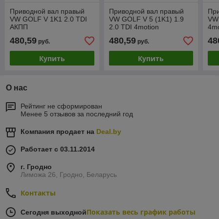
Приводной вал правый
Приводной вал правый
Пр
VW GOLF V 1K1 2.0 TDI
VW GOLF V 5 (1K1) 1.9
VW 
АКПП
2.0 TDI 4motion
4m
480,59
480,59
48
руб.
руб.
Купить
Купить
О нас
Рейтинг не сформирован
Менее 5 отзывов за последний год
Компания продает на
Deal.by
Работает с 03.11.2014
г. Гродно
Лиможа 26, Гродно, Беларусь
Контакты
Показать весь график работы
Сегодня выходной