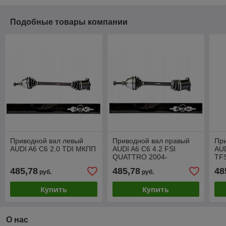
Подобные товары компании
Приводной вал левый
Приводной вал правый
Пр
AUDI A6 C6 2.0 TDI МКПП
AUDI A6 C6 4.2 FSI
AUD
QUATTRO 2004-
TFS
485,78
485,78
48
руб.
руб.
Купить
Купить
О нас