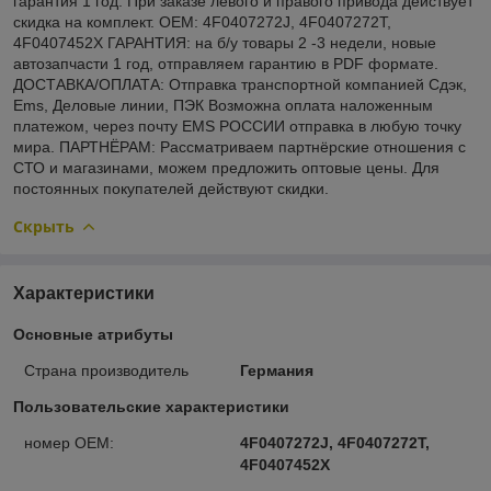
гарантия 1 год. При заказе левого и правого привода действует
скидка на комплект. OEM: 4F0407272J, 4F0407272T,
4F0407452X ГАРАНТИЯ: на б/у товары 2 -3 недели, новые
автозапчасти 1 год, отправляем гарантию в PDF формате.
ДОСТАВКА/ОПЛАТА: Отправка транспортной компанией Сдэк,
Ems, Деловые линии, ПЭК Возможна оплата наложенным
платежом, через почту EMS РОССИИ отправка в любую точку
мира. ПАРТНЁРАМ: Рассматриваем партнёрские отношения с
СТО и магазинами, можем предложить оптовые цены. Для
постоянных покупателей действуют скидки.
Скрыть
Характеристики
Основные атрибуты
Страна производитель
Германия
Пользовательские характеристики
номер OEM:
4F0407272J, 4F0407272T,
4F0407452X