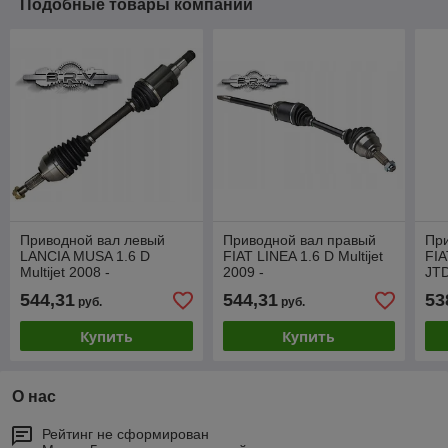
Подобные товары компании
Приводной вал левый
Приводной вал правый
Пр
LANCIA MUSA 1.6 D
FIAT LINEA 1.6 D Multijet
FIA
Multijet 2008 -
2009 -
JT
544,31
544,31
53
руб.
руб.
Купить
Купить
О нас
Рейтинг не сформирован